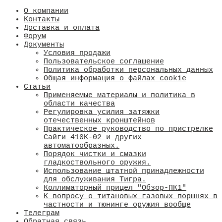
О компании
Контакты
Доставка и оплата
Форум
Документы
Условия продажи
Пользовательское соглашение
Политика обработки персональных данных
Общая информация о файлах cookie
Статьи
Применяемые материалы и политика в
области качества
​Регулировка усилия затяжки
отечественных кронштейнов
Практическое руководство по пристрелке
Сайги 410К-02 и других
автоматообразных.
Порядок чистки и смазки
гладкоствольного оружия.
Использование штатной принадлежности
для обслуживания Тигра.
Коллиматорный прицел "Обзор-ПК1"
К вопросу о титановых газовых поршнях в
частности и тюнинге оружия вообще
Телеграм
Обратная связь