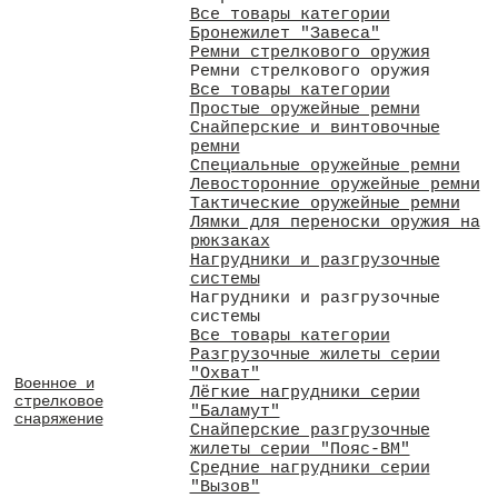
Все товары категории
Бронежилет "Завеса"
Ремни стрелкового оружия
Ремни стрелкового оружия
Все товары категории
Простые оружейные ремни
Снайперские и винтовочные
ремни
Специальные оружейные ремни
Левосторонние оружейные ремни
Тактические оружейные ремни
Лямки для переноски оружия на
рюкзаках
Нагрудники и разгрузочные
системы
Нагрудники и разгрузочные
системы
Все товары категории
Разгрузочные жилеты серии
"Охват"
Военное и
Лёгкие нагрудники серии
стрелковое
"Баламут"
снаряжение
Снайперские разгрузочные
жилеты серии "Пояс-ВМ"
Средние нагрудники серии
"Вызов"