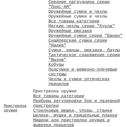
Средние нагрудники серии
"Пояс-АМ"
Оружейные сумки и чехлы
Оружейные сумки и чехлы
Все товары категории
Мягкие чехлы серии "Кукла"
Оружейные рюкзаки
Оружейные сумки серии "Банан"
Снайперские сумки серии
"Надир"
Сумки, ранцы, рюкзаки, баулы
Тактическое снаряжение серии
"Вызов"
Кобуры
Подсумки и ременно-плечевые
системы
Чехлы и сумки оптических
прицелов
Пристрелка оружия
Все товары категории
Приборы регулировки боя и лазерной
пристрелки
Пристрелка
оружия
Стрелковые мешки, упоры, станки
Целики, мушки и прицельные планки
Мишени для пристрелки оружия и
выверки прицелов