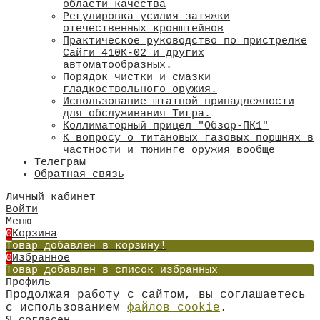
области качества
​Регулировка усилия затяжки
отечественных кронштейнов
Практическое руководство по пристрелке
Сайги 410К-02 и других
автоматообразных.
Порядок чистки и смазки
гладкоствольного оружия.
Использование штатной принадлежности
для обслуживания Тигра.
Коллиматорный прицел "Обзор-ПК1"
К вопросу о титановых газовых поршнях в
частности и тюнинге оружия вообще
Телеграм
Обратная связь
Личный кабинет
Войти
Меню
0
Корзина
Товар добавлен в корзину!
0
Избранное
Товар добавлен в список избранных
Профиль
Продолжая работу с сайтом, вы соглашаетесь
с использованием
файлов cookie
.