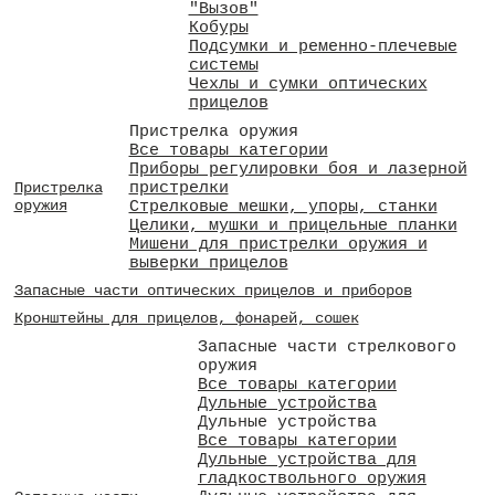
"Вызов"
Кобуры
Подсумки и ременно-плечевые
системы
Чехлы и сумки оптических
прицелов
Пристрелка оружия
Все товары категории
Приборы регулировки боя и лазерной
пристрелки
Пристрелка
оружия
Стрелковые мешки, упоры, станки
Целики, мушки и прицельные планки
Мишени для пристрелки оружия и
выверки прицелов
Запасные части оптических прицелов и приборов
Кронштейны для прицелов, фонарей, сошек
Запасные части стрелкового
оружия
Все товары категории
Дульные устройства
Дульные устройства
Все товары категории
Дульные устройства для
гладкоствольного оружия