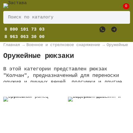
0
8 800 101 73 03
8 963 063 30 00
Главная
→
Военное и стрелковое снаряжение
→
Оружейные с
Оружейные рюкзаки
В этой категории представлен рюкзак
"Колчан", предназначенный для переноски
оружия и личных вещей, подсумки и другие
аксессуары к нему.