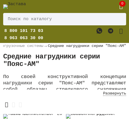
0
8 800 101 73 03
8 963 063 30 00
азгрузочные системы
→
Средние нагрудники серии "Пояс-АМ"
Средние нагрудники серии
"Пояс-АМ"
По своей конструктивной концепции
нагрудники серии "Пояс-АМ" представляют
собой образец стрелкового снаряжения
Развернуть
среднего класса: они не слишком большие и
не слишком маленькие. Это изделие вмещает
в себя комплект стрелковой (боевой)
экипировки, минимально необходимый для
сколь-нибудь серьёзных автономных
действий, тактических стрелковых