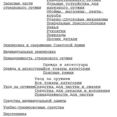
гладкоствольного оружия
Запасные части
Дульные устройства для
нарезного оружия
стрелкового оружия
Обоймы, магазины, ленты,
короба
Ударно-спусковые механизмы
Прицельные приспособления
Цевья
Рукоятки
Приклады
Прочие детали
Экипировка и снаряжение Советской Армии
Индивидуальная экипировка
Принадлежность стрелкового оружия
Одежда и аксессуары
Все товары категории
Одежда и аксессуары
Поясные ремни
Уход за оружием
Все товары категории
Средства для чистки и смазки
Уход за оружием
Средства для окраски и воронения
Принадлежности для чистки
Средства индивидуальной защиты
Учебно-тренировочные средства
Пиротехника