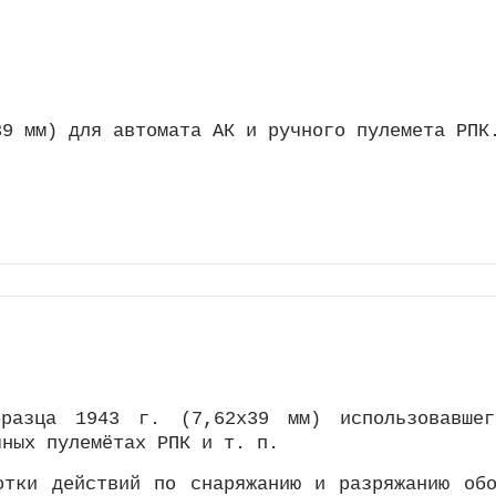
39 мм) для автомата АК и ручного пулемета РПК
бразца 1943 г. (7,62х39 мм) использовавшег
чных пулемётах РПК и т. п.
отки действий по снаряжанию и разряжанию об