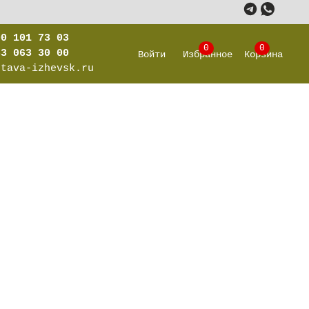
00 101 73 03
0
0
63 063 30 00
Войти
Избранное
Корзина
stava-izhevsk.ru