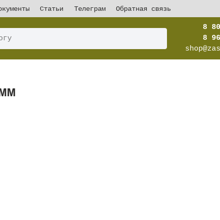
окументы
Статьи
Телеграм
Обратная связь
8 8
8 9
shop@za
мм