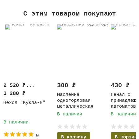
C этим товаром покупают
300
₽
430
₽
2 520
₽
...
3 280
₽
Масленка
Пенал с
одногорловая
принадлежн
Чехол "Кукла-Н"
металлическая
автоматов 
предметов
В наличии
В наличии
В наличии
9
В корзину
В корзин