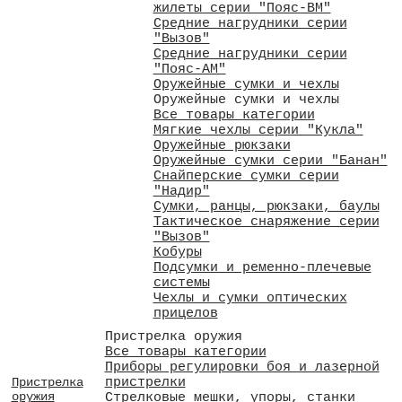
жилеты серии "Пояс-ВМ"
Средние нагрудники серии
"Вызов"
Средние нагрудники серии
"Пояс-АМ"
Оружейные сумки и чехлы
Оружейные сумки и чехлы
Все товары категории
Мягкие чехлы серии "Кукла"
Оружейные рюкзаки
Оружейные сумки серии "Банан"
Снайперские сумки серии
"Надир"
Сумки, ранцы, рюкзаки, баулы
Тактическое снаряжение серии
"Вызов"
Кобуры
Подсумки и ременно-плечевые
системы
Чехлы и сумки оптических
прицелов
Пристрелка оружия
Все товары категории
Приборы регулировки боя и лазерной
пристрелки
Пристрелка
оружия
Стрелковые мешки, упоры, станки