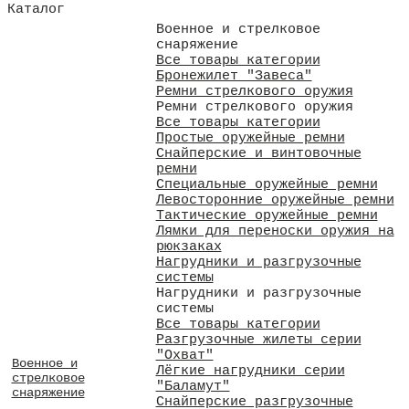
Каталог
Военное и стрелковое
снаряжение
Все товары категории
Бронежилет "Завеса"
Ремни стрелкового оружия
Ремни стрелкового оружия
Все товары категории
Простые оружейные ремни
Снайперские и винтовочные
ремни
Специальные оружейные ремни
Левосторонние оружейные ремни
Тактические оружейные ремни
Лямки для переноски оружия на
рюкзаках
Нагрудники и разгрузочные
системы
Нагрудники и разгрузочные
системы
Все товары категории
Разгрузочные жилеты серии
"Охват"
Военное и
Лёгкие нагрудники серии
стрелковое
"Баламут"
снаряжение
Снайперские разгрузочные