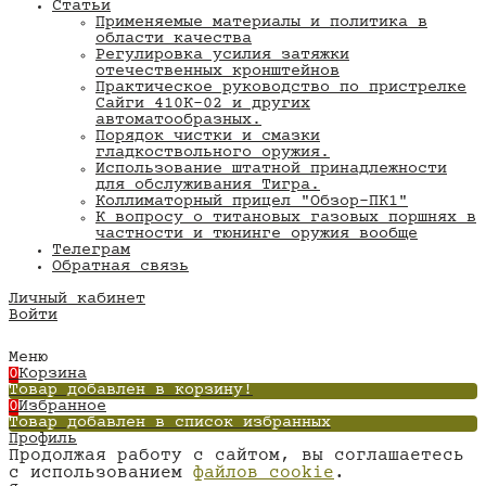
Статьи
Применяемые материалы и политика в
области качества
​Регулировка усилия затяжки
отечественных кронштейнов
Практическое руководство по пристрелке
Сайги 410К-02 и других
автоматообразных.
Порядок чистки и смазки
гладкоствольного оружия.
Использование штатной принадлежности
для обслуживания Тигра.
Коллиматорный прицел "Обзор-ПК1"
К вопросу о титановых газовых поршнях в
частности и тюнинге оружия вообще
Телеграм
Обратная связь
Личный кабинет
Войти
Меню
0
Корзина
Товар добавлен в корзину!
0
Избранное
Товар добавлен в список избранных
Профиль
Продолжая работу с сайтом, вы соглашаетесь
с использованием
файлов cookie
.