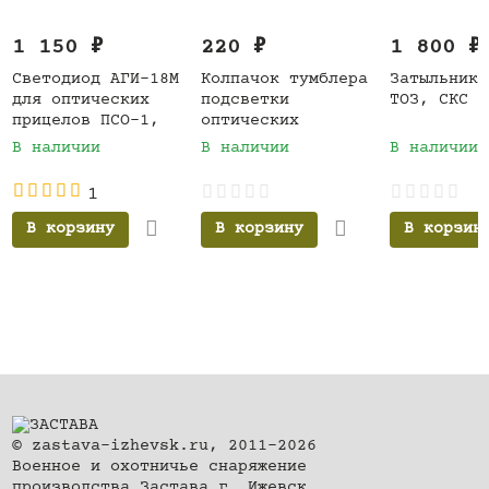
1 150
₽
220
₽
1 800
₽
Светодиод АГИ-18М
Колпачок тумблера
Затыльник 
для оптических
подсветки
ТОЗ, СКС "
прицелов ПСО-1,
оптических
ПГО-7
прицелов ПСО-1,
В наличии
В наличии
В наличии
ПГО-7
1
В корзину
В корзин
В корзину
© zastava-izhevsk.ru, 2011–2026
Военное и охотничье снаряжение
производства Застава г. Ижевск.