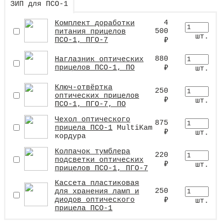
ЗИП для ПСО-1
4
Комплект доработки
500
питания прицелов
шт.
ПСО-1, ПГО-7
₽
880
Наглазник оптических
прицелов ПСО-1, ПО
₽
шт.
Ключ-отвёртка
250
оптических прицелов
₽
шт.
ПСО-1, ПГО-7, ПО
Чехол оптического
875
прицела ПСО-1
MultiKam
₽
шт.
кордура
Колпачок тумблера
220
подсветки оптических
₽
шт.
прицелов ПСО-1, ПГО-7
​Кассета пластиковая
250
для хранения ламп и
диодов оптического
₽
шт.
прицела ПСО-1