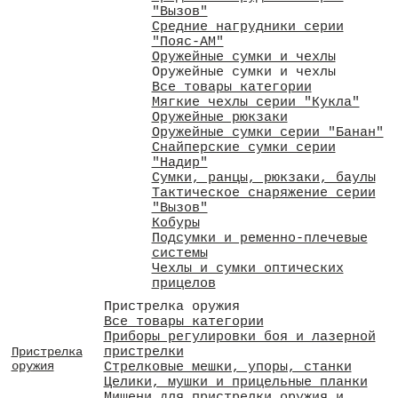
"Вызов"
Средние нагрудники серии
"Пояс-АМ"
Оружейные сумки и чехлы
Оружейные сумки и чехлы
Все товары категории
Мягкие чехлы серии "Кукла"
Оружейные рюкзаки
Оружейные сумки серии "Банан"
Снайперские сумки серии
"Надир"
Сумки, ранцы, рюкзаки, баулы
Тактическое снаряжение серии
"Вызов"
Кобуры
Подсумки и ременно-плечевые
системы
Чехлы и сумки оптических
прицелов
Пристрелка оружия
Все товары категории
Приборы регулировки боя и лазерной
пристрелки
Пристрелка
оружия
Стрелковые мешки, упоры, станки
Целики, мушки и прицельные планки
Мишени для пристрелки оружия и