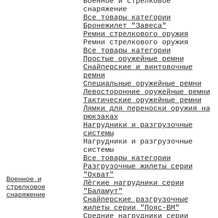
Военное и стрелковое
снаряжение
Все товары категории
Бронежилет "Завеса"
Ремни стрелкового оружия
Ремни стрелкового оружия
Все товары категории
Простые оружейные ремни
Снайперские и винтовочные
ремни
Специальные оружейные ремни
Левосторонние оружейные ремни
Тактические оружейные ремни
Лямки для переноски оружия на
рюкзаках
Нагрудники и разгрузочные
системы
Нагрудники и разгрузочные
системы
Все товары категории
Разгрузочные жилеты серии
"Охват"
Военное и
Лёгкие нагрудники серии
стрелковое
"Баламут"
снаряжение
Снайперские разгрузочные
жилеты серии "Пояс-ВМ"
Средние нагрудники серии