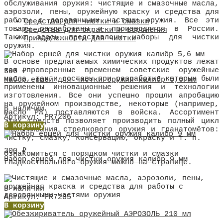
обслуживания оружия: чистящие и смазочные масла,
аэрозоли, пены, оружейную краску и средства для
работы с деревянными частями оружия. Все эти
Средства для чистки и смазки
товары разработаны и производятся в России.
Средства для окраски и воронения
Также здесь представлены наборы для чистки
Принадлежности для чистки
оружия.
В основе предлагаемых химических продуктов лежат
как проверенные временем советские оружейные
300
₽
масла, так и составы при разработке которых были
Набор ершей для чистки оружия калибр 5,6 мм
применены инновационные решения и технологии
изготовления. Все они успешно прошли апробацию
на оружейном производстве, некоторые (например,
В наличии
масло РЖ) поставляются в войска. Ассортимент
Артикул: PR7206
этих средств позволяет производить полный цикл
В корзину
обслуживания стрелкового оружия и гранатомётов:
чистку, смазку, консервацию, окраску и т. п.
300
₽
Ознакомиться с порядком чистки и смазки
Набор ершей для чистки оружия калибр 9 мм
гладкоствольного оружия можно на
странице
.
В наличии
Артикул: PR7205
В корзину