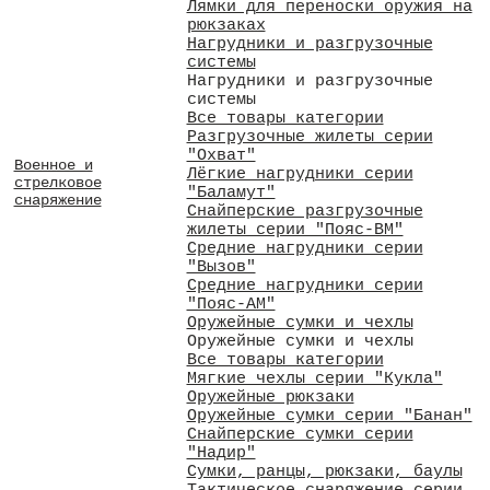
Лямки для переноски оружия на
рюкзаках
Нагрудники и разгрузочные
системы
Нагрудники и разгрузочные
системы
Все товары категории
Разгрузочные жилеты серии
"Охват"
Военное и
Лёгкие нагрудники серии
стрелковое
"Баламут"
снаряжение
Снайперские разгрузочные
жилеты серии "Пояс-ВМ"
Средние нагрудники серии
"Вызов"
Средние нагрудники серии
"Пояс-АМ"
Оружейные сумки и чехлы
Оружейные сумки и чехлы
Все товары категории
Мягкие чехлы серии "Кукла"
Оружейные рюкзаки
Оружейные сумки серии "Банан"
Снайперские сумки серии
"Надир"
Сумки, ранцы, рюкзаки, баулы