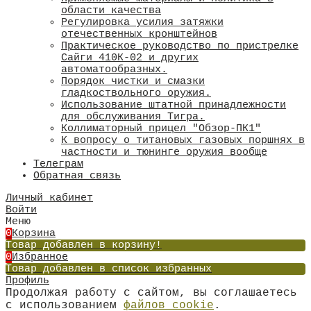
области качества
​Регулировка усилия затяжки
отечественных кронштейнов
Практическое руководство по пристрелке
Сайги 410К-02 и других
автоматообразных.
Порядок чистки и смазки
гладкоствольного оружия.
Использование штатной принадлежности
для обслуживания Тигра.
Коллиматорный прицел "Обзор-ПК1"
К вопросу о титановых газовых поршнях в
частности и тюнинге оружия вообще
Телеграм
Обратная связь
Личный кабинет
Войти
Меню
0
Корзина
Товар добавлен в корзину!
0
Избранное
Товар добавлен в список избранных
Профиль
Продолжая работу с сайтом, вы соглашаетесь
с использованием
файлов cookie
.