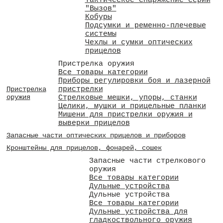
Тактическое снаряжение серии
"Вызов"
Кобуры
Подсумки и ременно-плечевые
системы
Чехлы и сумки оптических
прицелов
Пристрелка оружия
Все товары категории
Приборы регулировки боя и лазерной
пристрелки
Пристрелка
оружия
Стрелковые мешки, упоры, станки
Целики, мушки и прицельные планки
Мишени для пристрелки оружия и
выверки прицелов
Запасные части оптических прицелов и приборов
Кронштейны для прицелов, фонарей, сошек
Запасные части стрелкового
оружия
Все товары категории
Дульные устройства
Дульные устройства
Все товары категории
Дульные устройства для
гладкоствольного оружия