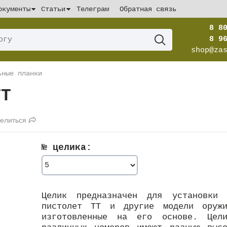
окументы
Статьи
Телеграм
Обратная связь
8 8
8 9
shop@za
ьные планки
ТТ
елиться
№ целика:
Целик предназначен для установки 
пистолет ТТ и другие модели оружи
изготовленные на его основе. Цели