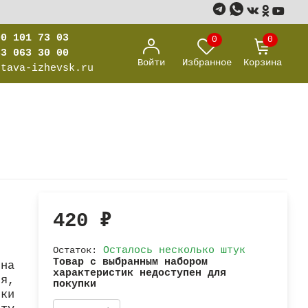
00 101 73 03
0
0
63 063 30 00
Войти
Избранное
Корзина
stava-izhevsk.ru
420
₽
Остаток:
Осталось несколько штук
Товар с выбранным набором
на
характеристик недоступен для
я,
покупки
ки