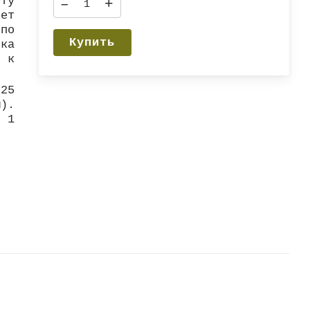
оту
–
+
ет
 по
Купить
ка
 к
 25
).
т 1