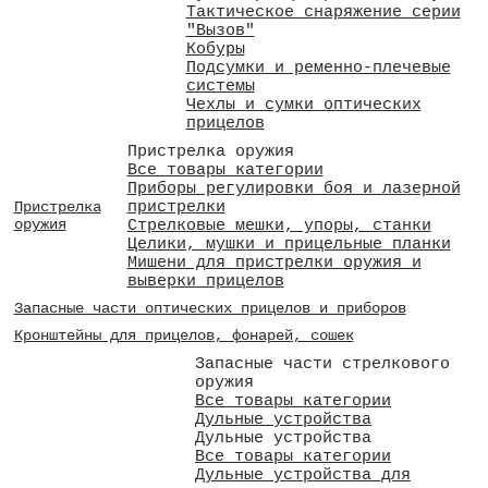
Тактическое снаряжение серии
"Вызов"
Кобуры
Подсумки и ременно-плечевые
системы
Чехлы и сумки оптических
прицелов
Пристрелка оружия
Все товары категории
Приборы регулировки боя и лазерной
пристрелки
Пристрелка
оружия
Стрелковые мешки, упоры, станки
Целики, мушки и прицельные планки
Мишени для пристрелки оружия и
выверки прицелов
Запасные части оптических прицелов и приборов
Кронштейны для прицелов, фонарей, сошек
Запасные части стрелкового
оружия
Все товары категории
Дульные устройства
Дульные устройства
Все товары категории
Дульные устройства для