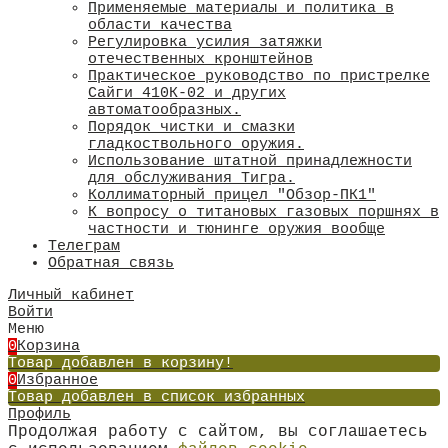
Применяемые материалы и политика в
области качества
​Регулировка усилия затяжки
отечественных кронштейнов
Практическое руководство по пристрелке
Сайги 410К-02 и других
автоматообразных.
Порядок чистки и смазки
гладкоствольного оружия.
Использование штатной принадлежности
для обслуживания Тигра.
Коллиматорный прицел "Обзор-ПК1"
К вопросу о титановых газовых поршнях в
частности и тюнинге оружия вообще
Телеграм
Обратная связь
Личный кабинет
Войти
Меню
0
Корзина
Товар добавлен в корзину!
0
Избранное
Товар добавлен в список избранных
Профиль
Продолжая работу с сайтом, вы соглашаетесь