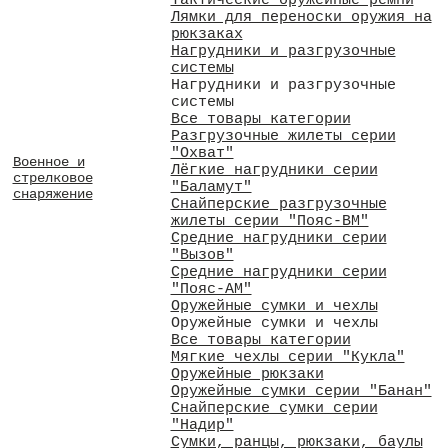
Тактические оружейные ремни
Лямки для переноски оружия на
рюкзаках
Нагрудники и разгрузочные
системы
Нагрудники и разгрузочные
системы
Все товары категории
Разгрузочные жилеты серии
"Охват"
Военное и
Лёгкие нагрудники серии
стрелковое
"Баламут"
снаряжение
Снайперские разгрузочные
жилеты серии "Пояс-ВМ"
Средние нагрудники серии
"Вызов"
Средние нагрудники серии
"Пояс-АМ"
Оружейные сумки и чехлы
Оружейные сумки и чехлы
Все товары категории
Мягкие чехлы серии "Кукла"
Оружейные рюкзаки
Оружейные сумки серии "Банан"
Снайперские сумки серии
"Надир"
Сумки, ранцы, рюкзаки, баулы