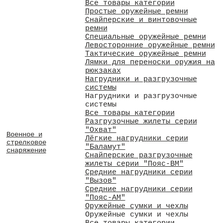
Все товары категории
Простые оружейные ремни
Снайперские и винтовочные
ремни
Специальные оружейные ремни
Левосторонние оружейные ремни
Тактические оружейные ремни
Лямки для переноски оружия на
рюкзаках
Нагрудники и разгрузочные
системы
Нагрудники и разгрузочные
системы
Все товары категории
Разгрузочные жилеты серии
"Охват"
Военное и
Лёгкие нагрудники серии
стрелковое
"Баламут"
снаряжение
Снайперские разгрузочные
жилеты серии "Пояс-ВМ"
Средние нагрудники серии
"Вызов"
Средние нагрудники серии
"Пояс-АМ"
Оружейные сумки и чехлы
Оружейные сумки и чехлы