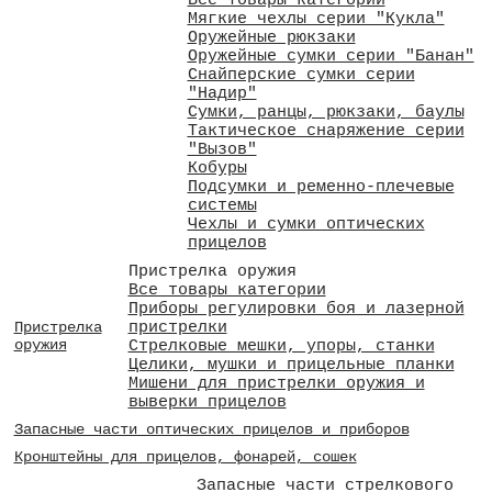
Все товары категории
Мягкие чехлы серии "Кукла"
Оружейные рюкзаки
Оружейные сумки серии "Банан"
Снайперские сумки серии
"Надир"
Сумки, ранцы, рюкзаки, баулы
Тактическое снаряжение серии
"Вызов"
Кобуры
Подсумки и ременно-плечевые
системы
Чехлы и сумки оптических
прицелов
Пристрелка оружия
Все товары категории
Приборы регулировки боя и лазерной
пристрелки
Пристрелка
оружия
Стрелковые мешки, упоры, станки
Целики, мушки и прицельные планки
Мишени для пристрелки оружия и
выверки прицелов
Запасные части оптических прицелов и приборов
Кронштейны для прицелов, фонарей, сошек
Запасные части стрелкового