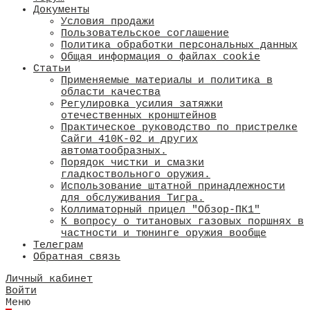
Документы
Условия продажи
Пользовательское соглашение
Политика обработки персональных данных
Общая информация о файлах cookie
Статьи
Применяемые материалы и политика в
области качества
​Регулировка усилия затяжки
отечественных кронштейнов
Практическое руководство по пристрелке
Сайги 410К-02 и других
автоматообразных.
Порядок чистки и смазки
гладкоствольного оружия.
Использование штатной принадлежности
для обслуживания Тигра.
Коллиматорный прицел "Обзор-ПК1"
К вопросу о титановых газовых поршнях в
частности и тюнинге оружия вообще
Телеграм
Обратная связь
Личный кабинет
Войти
Меню