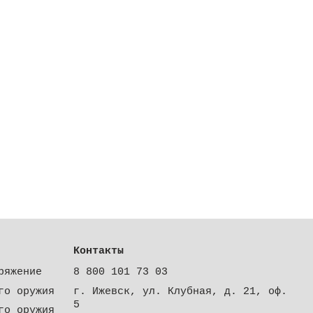
Контакты
ряжение
8 800 101 73 03
го оружия
г. Ижевск, ул. Клубная, д. 21, оф.
5
го оружия