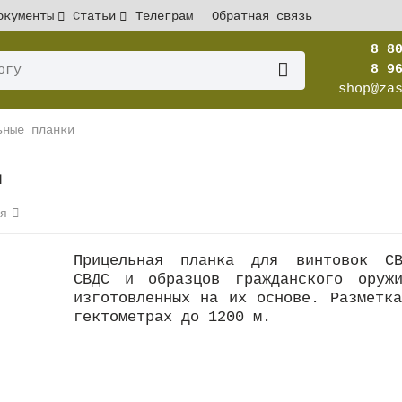
окументы
Статьи
Телеграм
Обратная связь
8 8
8 9
shop@za
ьные планки
Д
ся
Прицельная планка для винтовок СВ
СВДС и образцов гражданского оружи
изготовленных на их основе. Разметк
гектометрах до 1200 м.