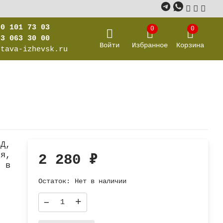
00 101 73 03
0
0
63 063 30 00
Войти
Избранное
Корзина
stava-izhevsk.ru
Д,
я,
2 280
₽
а в
Остаток:
Нет в наличии
–
+