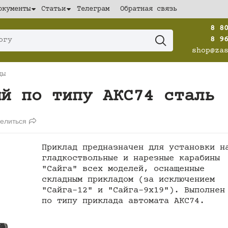
окументы
Статьи
Телеграм
Обратная связь
8 8
8 9
shop@za
ды
ый по типу АКС74 сталь
елиться
Приклад предназначен для установки н
гладкоствольные и нарезные карабины
"Сайга" всех моделей, оснащенные
складным прикладом (за исключением
"Сайга-12" и "Сайга-9х19"). Выполнен
по типу приклада автомата АКС74.