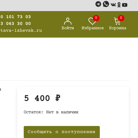
00 101 73 03
0
0
63 063 30 00
Войти
Избранное
Корзина
stava-izhevsk.ru
а
5 400
₽
Остаток:
Нет в наличии
Сообщить о поступлении