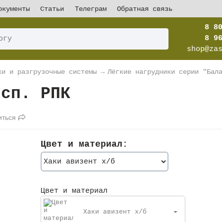
окументы
Статьи
Телеграм
Обратная связь
8 8
8 9
shop@za
ки и разгрузочные системы
→
Лёгкие нагрудники серии "Бал
исп. РПК
иться
Цвет и материал:
Цвет и материал
Хаки авизент х/б