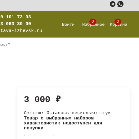
00 101 73 03
0
0
63 063 30 00
Войти
Избранное
Корзина
stava-izhevsk.ru
амут"
3 000
₽
Остаток:
Осталось несколько штук
Товар с выбранным набором
характеристик недоступен для
покупки