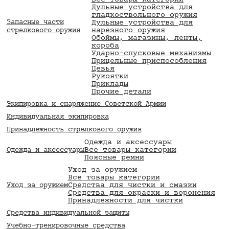
Все товары категории
Дульные устройства для
гладкоствольного оружия
Запасные части
Дульные устройства для
нарезного оружия
стрелкового оружия
Обоймы, магазины, ленты,
короба
Ударно-спусковые механизмы
Прицельные приспособления
Цевья
Рукоятки
Приклады
Прочие детали
Экипировка и снаряжение Советской Армии
Индивидуальная экипировка
Принадлежность стрелкового оружия
Одежда и аксессуары
Все товары категории
Одежда и аксессуары
Поясные ремни
Уход за оружием
Все товары категории
Средства для чистки и смазки
Уход за оружием
Средства для окраски и воронения
Принадлежности для чистки
Средства индивидуальной защиты
Учебно-тренировочные средства