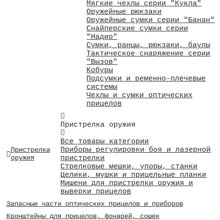
Мягкие чехлы серии "Кукла"
Оружейные рюкзаки
Оружейные сумки серии "Банан"
Снайперские сумки серии
"Надир"
Сумки, ранцы, рюкзаки, баулы
Тактическое снаряжение серии
"Вызов"
Кобуры
Подсумки и ременно-плечевые
системы
Чехлы и сумки оптических
прицелов
Пристрелка оружия
Все товары категории
Приборы регулировки боя и лазерной
Пристрелка
оружия
пристрелки
Стрелковые мешки, упоры, станки
Целики, мушки и прицельные планки
Мишени для пристрелки оружия и
выверки прицелов
Запасные части оптических прицелов и приборов
Кронштейны для прицелов, фонарей, сошек