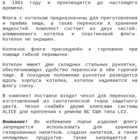
в 1961 году и производится до настоящего
времени.
Фляга с котелком предназначены для приготовления
и приёма пищи, а также переноски и хранения
жидкостей. Комплект состоит из двух частей:
алюминиевого котелка и пластиковой фляги.
Котелок не окрашен.
Колпачок фляги присоединён к горловине при
помощи гибкой перемычки.
Котелок имеет две складных стальных рукоятки,
обеспечивающих удобство переноски в нём горячей
пищи. В походном положении рукоятки разводятся
вдоль корпуса котелка, котелок надевается на
флягу снизу.
В комплект поставки входит чехол для переноски,
изготовленный из синтетической ткани защитного
цвета. Чехол снабжён двумя клипсами системы
ALICE для крепления к ремням ВС США типа LC2.
Внимание!
Во избежание порчи изделия флягу
запрещается использовать для хранения
газированных напитков, сладких напитков, а также
непищевых продуктов. Также запрещается в