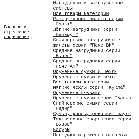
Нагрудники и разгрузочные
системы
Все товары категории
Разгрузочные жилеты серии
"Охват"
Военное и
Лёгкие нагрудники серии
стрелковое
"Баламут"
снаряжение
Снайперские разгрузочные
жилеты серии "Пояс-ВМ"
Средние нагрудники серии
"Вызов"
Средние нагрудники серии
"Пояс-АМ"
Оружейные сумки и чехлы
Оружейные сумки и чехлы
Все товары категории
Мягкие чехлы серии "Кукла"
Оружейные рюкзаки
Оружейные сумки серии "Банан"
Снайперские сумки серии
"Надир"
Сумки, ранцы, рюкзаки, баулы
Тактическое снаряжение серии
"Вызов"
Кобуры
Подсумки и ременно-плечевые