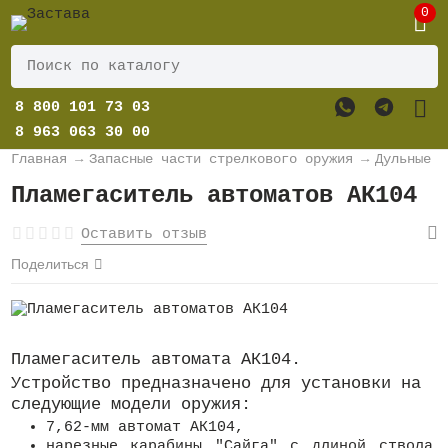
0
8 800 101 73 03
8 963 063 30 00
Главная
→
Запасные части стрелкового оружия
→
Дульные у
Пламегаситель автоматов АК104
Оставить отзыв
Поделиться
Пламегаситель автомата АК104.
Устройство предназначено для установки на
следующие модели оружия:
7,62-мм автомат АК104,
нарезные карабины "Сайга" с длиной ствола