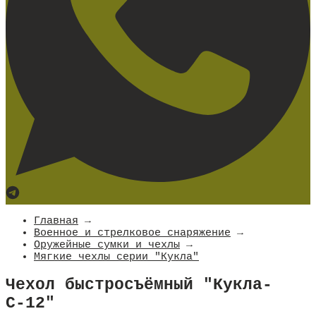
Главная
→
Военное и стрелковое снаряжение
→
Оружейные сумки и чехлы
→
Мягкие чехлы серии "Кукла"
Чехол быстросъёмный "Кукла-
С-12"