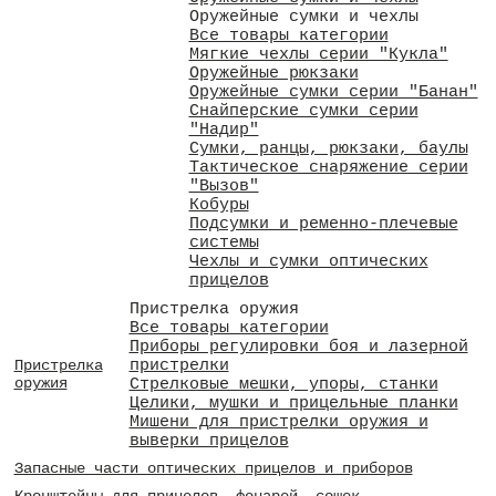
Оружейные сумки и чехлы
Все товары категории
Мягкие чехлы серии "Кукла"
Оружейные рюкзаки
Оружейные сумки серии "Банан"
Снайперские сумки серии
"Надир"
Сумки, ранцы, рюкзаки, баулы
Тактическое снаряжение серии
"Вызов"
Кобуры
Подсумки и ременно-плечевые
системы
Чехлы и сумки оптических
прицелов
Пристрелка оружия
Все товары категории
Приборы регулировки боя и лазерной
пристрелки
Пристрелка
оружия
Стрелковые мешки, упоры, станки
Целики, мушки и прицельные планки
Мишени для пристрелки оружия и
выверки прицелов
Запасные части оптических прицелов и приборов