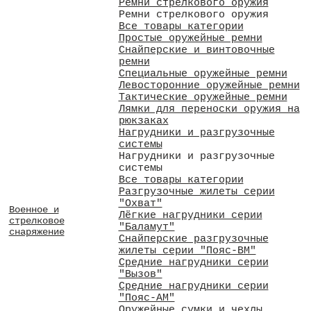
Ремни стрелкового оружия
Ремни стрелкового оружия
Все товары категории
Простые оружейные ремни
Снайперские и винтовочные
ремни
Специальные оружейные ремни
Левосторонние оружейные ремни
Тактические оружейные ремни
Лямки для переноски оружия на
рюкзаках
Нагрудники и разгрузочные
системы
Нагрудники и разгрузочные
системы
Все товары категории
Разгрузочные жилеты серии
"Охват"
Военное и
Лёгкие нагрудники серии
стрелковое
"Баламут"
снаряжение
Снайперские разгрузочные
жилеты серии "Пояс-ВМ"
Средние нагрудники серии
"Вызов"
Средние нагрудники серии
"Пояс-АМ"
Оружейные сумки и чехлы