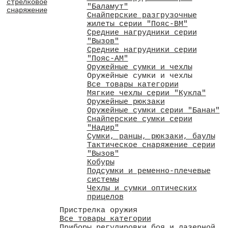
стрелковое
"Баламут"
снаряжение
Снайперские разгрузочные
жилеты серии "Пояс-ВМ"
Средние нагрудники серии
"Вызов"
Средние нагрудники серии
"Пояс-АМ"
Оружейные сумки и чехлы
Оружейные сумки и чехлы
Все товары категории
Мягкие чехлы серии "Кукла"
Оружейные рюкзаки
Оружейные сумки серии "Банан"
Снайперские сумки серии
"Надир"
Сумки, ранцы, рюкзаки, баулы
Тактическое снаряжение серии
"Вызов"
Кобуры
Подсумки и ременно-плечевые
системы
Чехлы и сумки оптических
прицелов
Пристрелка оружия
Все товары категории
Приборы регулировки боя и лазерной