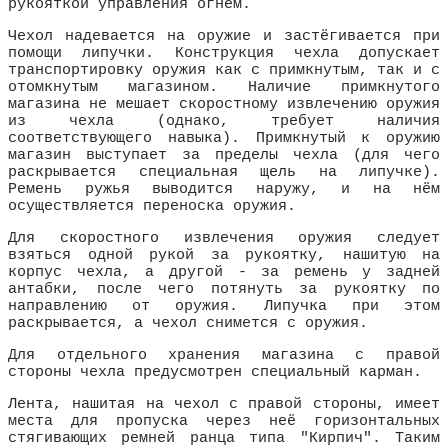
рукояткой управления огнем.
Чехол надевается на оружие и застёгивается при
помощи липучки. Конструкция чехла допускает
транспортировку оружия как с примкнутым, так и с
отомкнутым магазином. Наличие примкнутого
магазина не мешает скоростному извлечению оружия
из чехла (однако, требует наличия
соответствующего навыка). Примкнутый к оружию
магазин выступает за пределы чехла (для чего
раскрывается специальная щель на липучке).
Ремень ружья выводится наружу, и на нём
осуществляется переноска оружия.
Для скоростного извлечения оружия следует
взяться одной рукой за рукоятку, нашитую на
корпус чехла, а другой - за ремень у задней
антабки, после чего потянуть за рукоятку по
направлению от оружия. Липучка при этом
раскрывается, а чехол снимется с оружия.
Для отдельного хранения магазина с правой
стороны чехла предусмотрен специальный карман.
Лента, нашитая на чехол с правой стороны, имеет
места для пропуска через неё горизонтальных
стягивающих ремней ранца типа "Кирпич". Таким