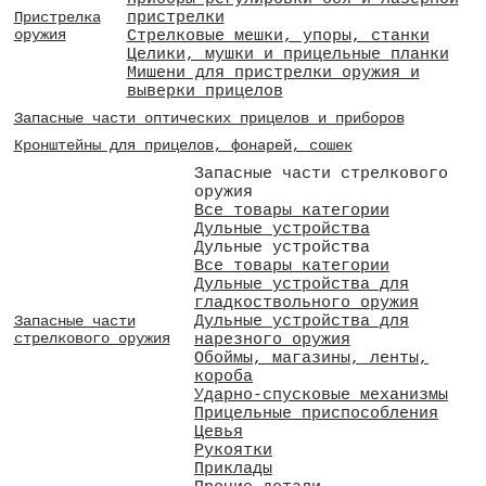
пристрелки
Пристрелка
оружия
Стрелковые мешки, упоры, станки
Целики, мушки и прицельные планки
Мишени для пристрелки оружия и
выверки прицелов
Запасные части оптических прицелов и приборов
Кронштейны для прицелов, фонарей, сошек
Запасные части стрелкового
оружия
Все товары категории
Дульные устройства
Дульные устройства
Все товары категории
Дульные устройства для
гладкоствольного оружия
Дульные устройства для
Запасные части
стрелкового оружия
нарезного оружия
Обоймы, магазины, ленты,
короба
Ударно-спусковые механизмы
Прицельные приспособления
Цевья
Рукоятки
Приклады